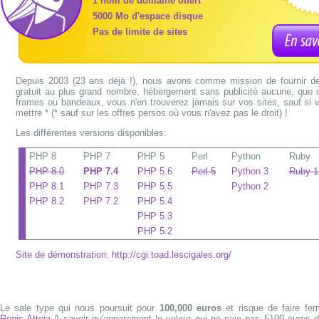
1 nom de domaine offert
5000 Mo d'espace disque
Pas de limite de sites
Depuis 2003 (23 ans déjà !), nous avons comme mission de fournir de
gratuit au plus grand nombre, hébergement sans publicité aucune, que 
frames ou bandeaux, vous n'en trouverez jamais sur vos sites, sauf si 
mettre * (* sauf sur les offres persos où vous n'avez pas le droit) !
Les différentes versions disponibles:
PHP 8
PHP 7
PHP 5
Perl
Python
Ruby
PHP 8.0
PHP 7.4
PHP 5.6
Perl 5
Python 3
Ruby 1
PHP 8.1
PHP 7.3
PHP 5.5
Python 2
PHP 8.2
PHP 7.2
PHP 5.4
PHP 5.3
PHP 5.2
Site de démonstration: http://cgi.toad.lescigales.org/
Le sale type qui nous poursuit pour
100,000 euros
et risque de faire fer
Regis Atteia
A savoir qu'apparement le voleur qui ne paie pas 5100 euros d