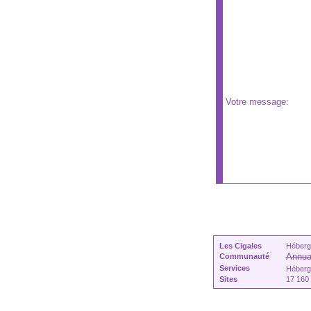
Votre message:
Les Cigales
Héberg
Annua
Communauté
Services
Héberge
Sites
17 160 