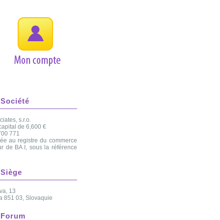
Société
iates, s.r.o.
apital de 6,600 €
700 771
rée au registre du commerce
ur de BA I, sous la référence
Siège
va, 13
va 851 03, Slovaquie
Forum