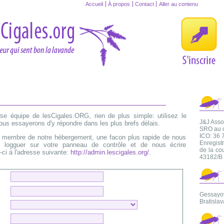
Accueil
À propos
Contact
Aller au contenu
se équipe de lesCigales.ORG, rien de plus simple: utilisez le
J&J Assoc
ous essayerons d'y répondre dans les plus brefs délais.
SRO au c
ICO: 36 
à membre de notre hébergement, une facon plus rapide de nous
Enregist
 logguer sur votre panneau de contrôle et de nous écrire
de la co
-ci à l'adresse suivante:
http://admin.lescigales.org/
.
43182/B
Gessayo
Bratisla