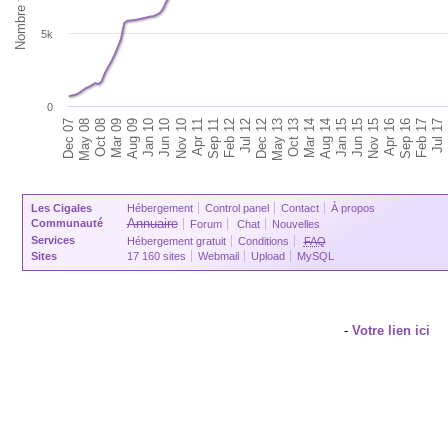
5k
0
Oct 08
Aug 14
Jan 10
Nov 15
Apr 11
Feb 17
Jul 12
Dec 07
Oct 13
Mar 09
Jan 15
Jun 10
Apr 16
Sep 11
Jul 17
Dec 12
May 08
Mar 14
Aug 09
Jun 15
Nov 10
Sep 16
Feb 12
May 13
Les Cigales
Hébergement
Control panel
Contact
À propos
Annuaire
Communauté
Forum
Chat
Nouvelles
Services
Hébergement gratuit
Conditions
FAQ
Sites
17 160 sites
Webmail
Upload
MySQL
-
Votre lien ici